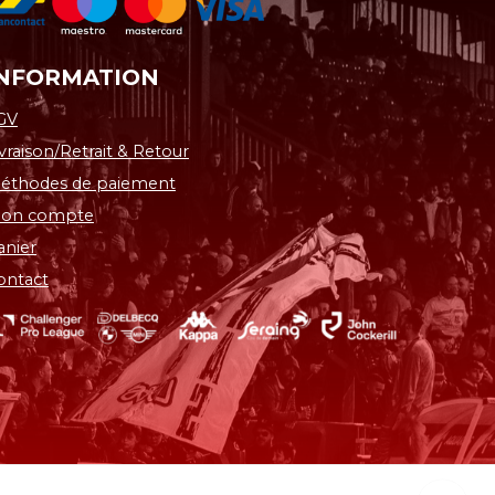
INFORMATION
GV
ivraison/Retrait & Retour
éthodes de paiement
on compte
anier
ontact