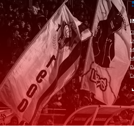
C
L
M
M
P
C