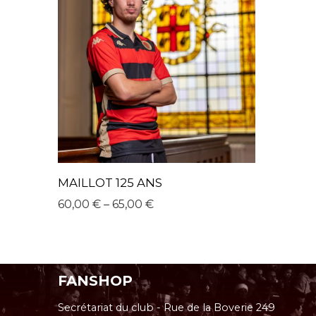
MAILLOT 125 ANS
60,00
€
–
65,00
€
FANSHOP
Secrétariat du club - Rue de la Boverie 249