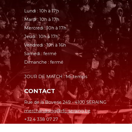
Lundi : 10h à 17h
Mardi : 10h à 17h
Mercredi : 10h à 17h
Jeudi : 10h à 17h
Vendredi : 10h à 16h
Samedi : fermé
Dimanche : fermé
JOUR DE MATCH : Mi-temps
CONTACT
Rue de la Boverie 249 - 4100 SERAING
merchandising@rfc-seraing.be
+32 4 338 07 27