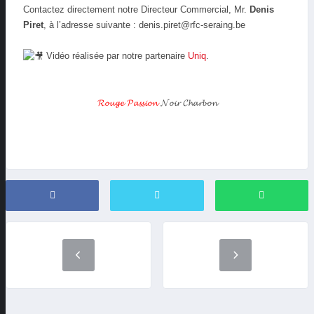
Contactez directement notre Directeur Commercial, Mr.
Denis
Piret
, à l’adresse suivante : denis.piret@rfc-seraing.be
Vidéo réalisée par notre partenaire
Uniq
.
𝓡𝓸𝓾𝓰𝓮 𝓟𝓪𝓼𝓼𝓲𝓸𝓷
𝓝𝓸𝓲𝓻 𝓒𝓱𝓪𝓻𝓫𝓸𝓷