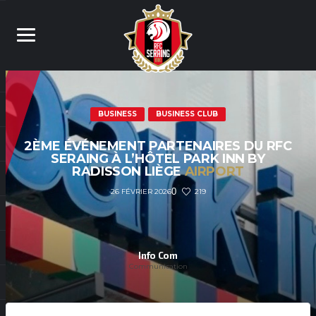
BUSINESS
BUSINESS CLUB
2ÈME ÉVÉNEMENT PARTENAIRES DU RFC
SERAING À L’HÔTEL PARK INN BY
RADISSON LIÈGE
AIRPORT
0
219
26 FÉVRIER 2026
Info Com
Communication