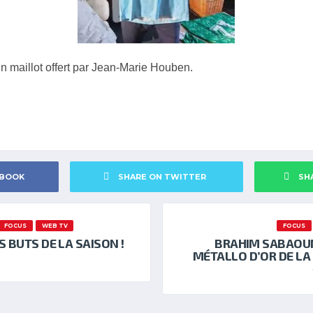
un maillot offert par Jean-Marie Houben.
EBOOK
SHARE ON TWITTER
SH
FOCUS
WEB TV
FOCUS
S BUTS DE LA SAISON !
BRAHIM SABAOUN
MÉTALLO D’OR DE LA 