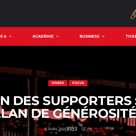
E A
ACADÉMIE
BUSINESS
TICK
DIVERS
FOCUS
N DES SUPPORTERS 
ÉLAN DE GÉNÉROSIT
3353
16 AVRIL 2020
173