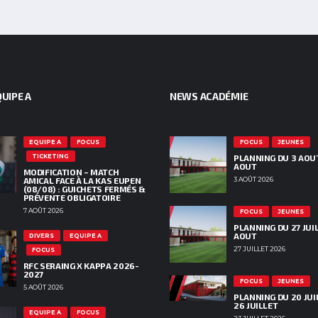
UIPE A
NEWS ACADÉMIE
EQUIPE A
FOCUS
FOCUS
JEUNES
TICKETING
PLANNING DU 3 AOU
AOUT
MODIFICATION – MATCH
AMICAL FACE À LA KAS EUPEN
3 AOÛT 2026
(08/08) : GUICHETS FERMÉS &
PRÉVENTE OBLIGATOIRE
7 AOÛT 2026
FOCUS
JEUNES
PLANNING DU 27 JUIL
AOUT
DIVERS
EQUIPE A
27 JUILLET 2026
FOCUS
RFC SERAING X KAPPA 2026-
2027
FOCUS
JEUNES
5 AOÛT 2026
PLANNING DU 20 JUI
26 JUILLET
EQUIPE A
FOCUS