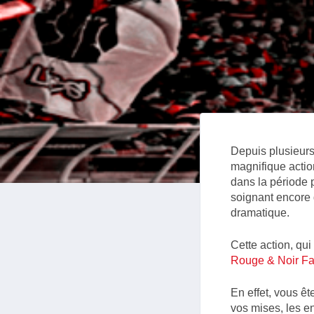
Depuis plusieurs
magnifique action
dans la période 
soignant encore d
dramatique.
Cette action, qu
Rouge & Noir F
En effet, vous ê
vos mises, les en