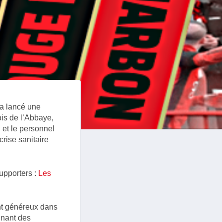
 a lancé une
ois de l’Abbaye,
 et le personnel
rise sanitaire
upporters :
Les
nt généreux dans
gnant des