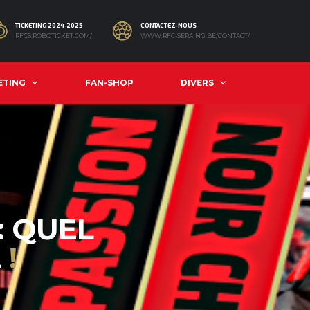
TICKETING 2024-2025
CONTACTEZ-NOUS
RFCS.ROBOTICKET.COM/
WWW.RFC-SERAING.BE/CONTACT/
ETING
FAN-SHOP
DIVERS
: QUEL
É
!