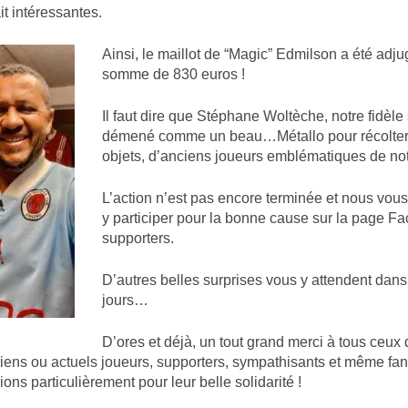
t intéressantes.
Ainsi, le maillot de “Magic” Edmilson a été adju
somme de 830 euros !
Il faut dire que Stéphane Woltèche, notre fidèle 
démené comme un beau…Métallo pour récolter
objets, d’anciens joueurs emblématiques de not
L’action n’est pas encore terminée et nous vo
y participer pour la bonne cause sur la page F
supporters.
D’autres belles surprises vous y attendent dans
jours…
D’ores et déjà, un tout grand merci à tous ceux q
nciens ou actuels joueurs, supporters, sympathisants et même f
ns particulièrement pour leur belle solidarité !