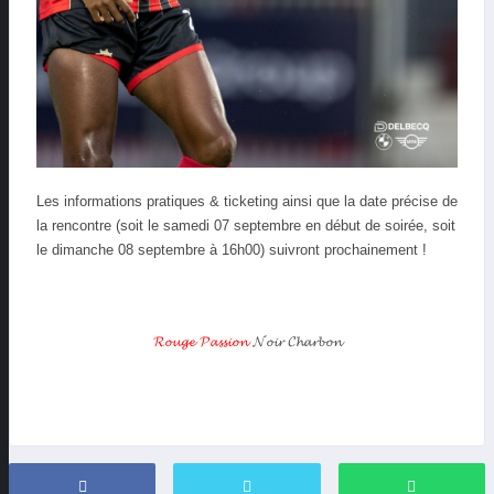
Les informations pratiques & ticketing ainsi que la date précise de
la rencontre (soit le samedi 07 septembre en début de soirée, soit
le dimanche 08 septembre à 16h00) suivront prochainement !
𝓡𝓸𝓾𝓰𝓮 𝓟𝓪𝓼𝓼𝓲𝓸𝓷
𝓝𝓸𝓲𝓻 𝓒𝓱𝓪𝓻𝓫𝓸𝓷