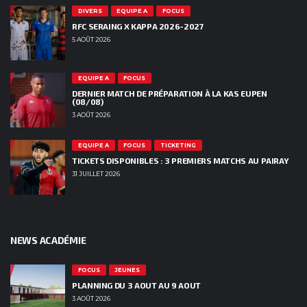
DIVERS
EQUIPE A
FOCUS
RFC SERAING X KAPPA 2026-2027
5 AOÛT 2026
EQUIPE A
FOCUS
DERNIER MATCH DE PRÉPARATION À LA KAS EUPEN
(08/08)
3 AOÛT 2026
EQUIPE A
FOCUS
TICKETING
TICKETS DISPONIBLES : 3 PREMIERS MATCHS AU PAIRAY
31 JUILLET 2026
NEWS ACADÉMIE
FOCUS
JEUNES
PLANNING DU 3 AOUT AU 9 AOUT
3 AOÛT 2026