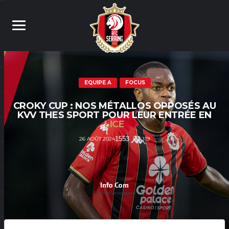
EQUIPE A
FOCUS
CROKY CUP : NOS MÉTALLOS OPPOSÉS AU
KVV THES SPORT POUR LEUR ENTRÉE EN
LICE
1553
119
26 AOÛT 2024
Info Com
Communication