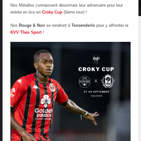
Nos Métallos connaissent désormais leur adversaire pour leur
entrée en lice en
Croky Cup
(6ème tour) !
Nos
Rouge & Noir
se rendront à
Tessenderlo
pour y affronter le
KVV Thes Sport
!