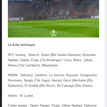
La fiche technique
RFC Seraing : Dietsch; Opare (66e Sambu Mansoni), Dyrestam,
Nadrani, Dabila, Poaty (72e Boulenger); Cissé, Maziz, Jallow;
Marius (72e Cachbach), Mikautadze.
RWDM : Defourny; Sankhon, Le Joncour, Ruyssen, Vorogovskiy;
Rommens, Nangis (74e Togui), Hazard, Gécé (46e Keita (82e
Ephestion), El Ouahdi (65e Nzuzi); De Camargo (65e Oulare).
Arbitre : M. Lardot.
Cartes jaunes : Opare, Nangis, Poaty, Jallow, Nadrani, Defourny,