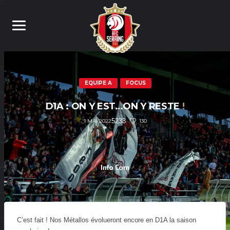
EQUIPE A
FOCUS
D1A : ON Y EST…ON Y RESTE
!
5233
130
1 MAI 2022
Info Com
Communication
C’est fait ! Nos Métallos évolueront encore en D1A la saison