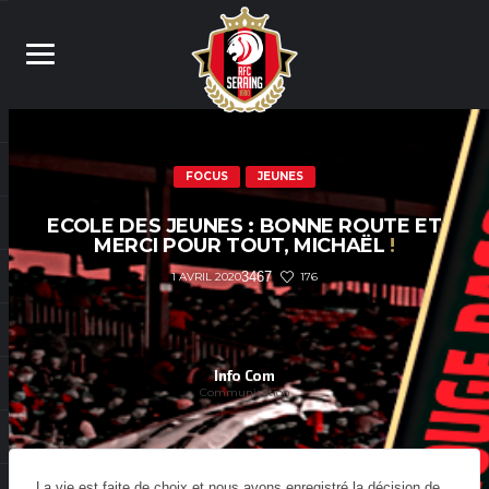
FOCUS
JEUNES
ECOLE DES JEUNES : BONNE ROUTE ET
MERCI POUR TOUT, MICHAËL
!
3467
176
1 AVRIL 2020
Info Com
Communication
La vie est faite de choix et nous avons enregistré la décision de