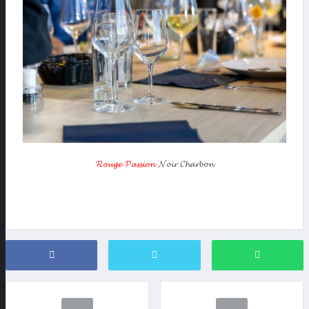
𝓡𝓸𝓾𝓰𝓮 𝓟𝓪𝓼𝓼𝓲𝓸𝓷
𝓝𝓸𝓲𝓻 𝓒𝓱𝓪𝓻𝓫𝓸𝓷