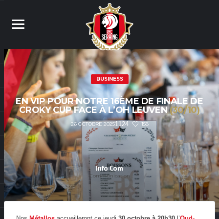
BUSINESS
EN VIP POUR NOTRE 16ÈME DE FINALE DE
CROKY CUP FACE À L’OH LEUVEN
(30/10)
1124
158
26 OCTOBRE 2025
Info Com
Communication
Nos
Métallos
accueilleront ce jeudi
30 octobre à 20h30
l’
Oud-