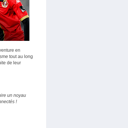
venture en
isme tout au long
ite de leur
ruire un noyau
nectés !