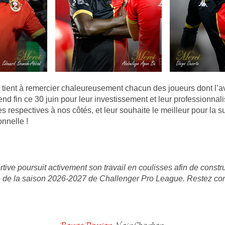
tient à remercier chaleureusement chacun des joueurs dont l’a
nd fin ce 30 juin pour leur investissement et leur professionnal
s respectives à nos côtés, et leur souhaite le meilleur pour la su
onnelle !
rtive poursuit activement son travail en coulisses afin de const
e de la saison 2026-2027 de Challenger Pro League. Restez con
𝓡𝓸𝓾𝓰𝓮 𝓟𝓪𝓼𝓼𝓲𝓸𝓷
𝓝𝓸𝓲𝓻 𝓒𝓱𝓪𝓻𝓫𝓸𝓷