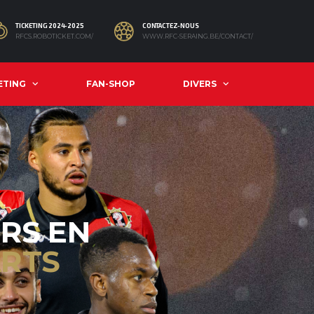
TICKETING 2024-2025
CONTACTEZ-NOUS
RFCS.ROBOTICKET.COM/
WWW.RFC-SERAING.BE/CONTACT/
ETING
FAN-SHOP
DIVERS
URS EN
RTS