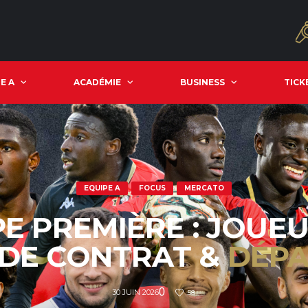
E A
ACADÉMIE
BUSINESS
TICK
EQUIPE A
FOCUS
MERCATO
E PREMIÈRE : JOUE
 DE CONTRAT &
DÉPA
0
30 JUIN 2026
58