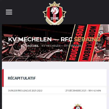
KV MECHELEN — RFC
SERAING
ACCUEIL
KV MECHELEN — RFC SERAING
RÉCAPITULATIF
JUPILER PRO LEAGUE 2021-2022
27 DÉCEMBRE 2021
18 H 45 MIN