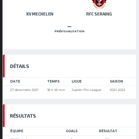
KV MECHELEN
RFC SERAING
–
PRÉVISUALISATION
DÉTAILS
DATE
TEMPS
LIGUE
SAISON
27 décembre 2021
18 h 45 min
Jupiler Pro League
2021-2022
RÉSULTATS
ÉQUIPE
GOALS
RÉSULTAT