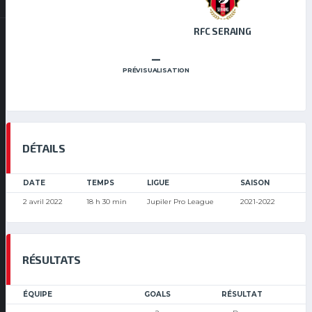
RFC SERAING
–
PRÉVISUALISATION
DÉTAILS
DATE
TEMPS
LIGUE
SAISON
2 avril 2022
18 h 30 min
Jupiler Pro League
2021-2022
RÉSULTATS
ÉQUIPE
GOALS
RÉSULTAT