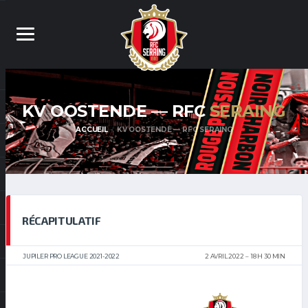
KV OOSTENDE — RFC
SERAING
ACCUEIL
KV OOSTENDE — RFC SERAING
RÉCAPITULATIF
JUPILER PRO LEAGUE 2021-2022
2 AVRIL 2022
18 H 30 MIN