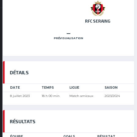
RFC SERAING
–
PRÉVISUALISATION
DÉTAILS
DATE
TEMPS
LIGUE
SAISON
8 juillet 2023
18 h 00 min
Match amicaux
2023/2024
RÉSULTATS
ÉQUIPE
GOALS
RÉSULTAT