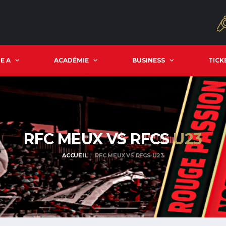
E A
ACADÉMIE
BUSINESS
TICK
RFC MEUX VS RFCS
U23
ACCUEIL
RFC MEUX VS RFCS U23