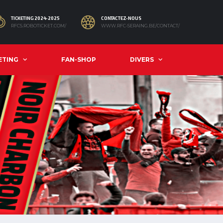
TICKETING 2024-2025
CONTACTEZ-NOUS
RFCS.ROBOTICKET.COM/
WWW.RFC-SERAING.BE/CONTACT/
ETING
FAN-SHOP
DIVERS