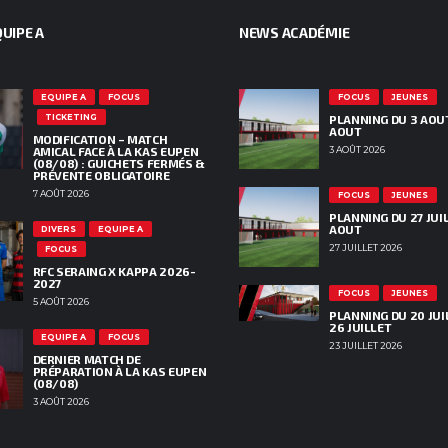
UIPE A
NEWS ACADÉMIE
EQUIPE A
FOCUS
FOCUS
JEUNES
TICKETING
PLANNING DU 3 AOU
AOUT
MODIFICATION – MATCH
AMICAL FACE À LA KAS EUPEN
3 AOÛT 2026
(08/08) : GUICHETS FERMÉS &
PRÉVENTE OBLIGATOIRE
7 AOÛT 2026
FOCUS
JEUNES
PLANNING DU 27 JUIL
AOUT
DIVERS
EQUIPE A
27 JUILLET 2026
FOCUS
RFC SERAING X KAPPA 2026-
2027
FOCUS
JEUNES
5 AOÛT 2026
PLANNING DU 20 JUI
26 JUILLET
EQUIPE A
FOCUS
23 JUILLET 2026
DERNIER MATCH DE
PRÉPARATION À LA KAS EUPEN
(08/08)
3 AOÛT 2026