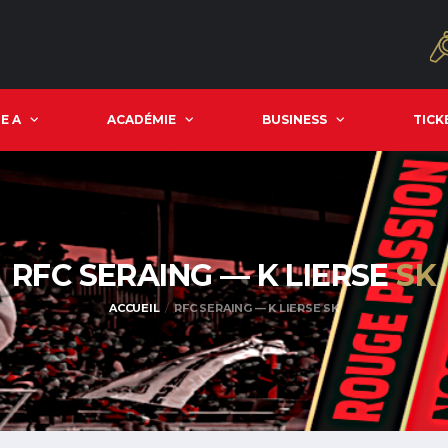
E A
ACADÉMIE
BUSINESS
TICK
RFC SERAING — K LIERSE
SK
ACCUEIL
RFC SERAING — K LIERSE SK