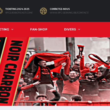
TICKETING 2024-2025
CONTACTEZ-NOUS
RFCS.ROBOTICKET.COM/
WWW.RFC-SERAING.BE/CONTACT/
ETING
FAN-SHOP
DIVERS