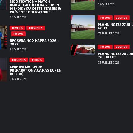
MODIFICATION – MATCH
AMICAL FACE À LA KAS EUPEN
3 AOÛT 2026
(08/08) : GUICHETS FERMÉS &
PRÉVENTE OBLIGATOIRE
7 AOÛT 2026
FOCUS
JEUNES
PLANNING DU 27 JUIL
AOUT
DIVERS
EQUIPE A
27 JUILLET 2026
FOCUS
RFC SERAING X KAPPA 2026-
2027
FOCUS
JEUNES
5 AOÛT 2026
PLANNING DU 20 JUI
26 JUILLET
EQUIPE A
FOCUS
23 JUILLET 2026
DERNIER MATCH DE
PRÉPARATION À LA KAS EUPEN
(08/08)
3 AOÛT 2026