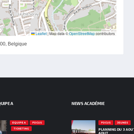
Leaflet
|
Map data ©
OpenStreetMap
contributors
100, Belgique
UIPE A
NEWS ACADÉMIE
EQUIPE A
FOCUS
FOCUS
JEUNES
TICKETING
PLANNING DU 3 AOU
AOUT