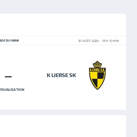
TADE DU PAIRAY
30 AOÛT 2026
19 H 15 MIN
–
K LIERSE SK
VISUALISATION