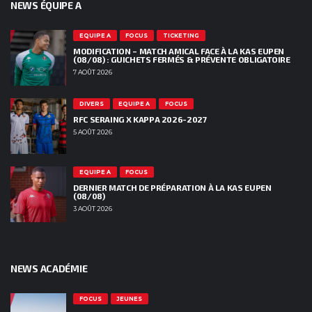
NEWS ÉQUIPE A
EQUIPE A
FOCUS
TICKETING
MODIFICATION – MATCH AMICAL FACE À LA KAS EUPEN
(08/08) : GUICHETS FERMÉS & PRÉVENTE OBLIGATOIRE
7 AOÛT 2026
DIVERS
EQUIPE A
FOCUS
RFC SERAING X KAPPA 2026-2027
5 AOÛT 2026
EQUIPE A
FOCUS
DERNIER MATCH DE PRÉPARATION À LA KAS EUPEN
(08/08)
3 AOÛT 2026
NEWS ACADÉMIE
FOCUS
JEUNES