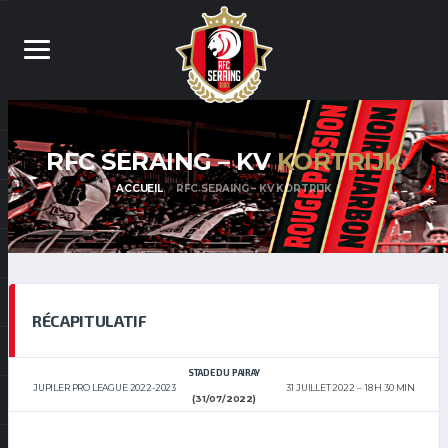
RFC SERAING – KV
KORTRIJK
ACCUEIL
RFC SERAING – KV KORTRIJK
RÉCAPITULATIF
STADE DU PAIRAY
JUPILER PRO LEAGUE 2022-2023
31 JUILLET 2022
18 H 30 MIN
(31/07/2022)