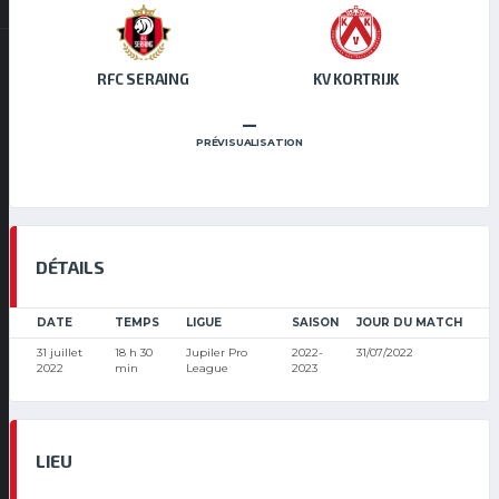
RFC SERAING
KV KORTRIJK
–
PRÉVISUALISATION
DÉTAILS
DATE
TEMPS
LIGUE
SAISON
JOUR DU MATCH
31 juillet
18 h 30
Jupiler Pro
2022-
31/07/2022
2022
min
League
2023
LIEU