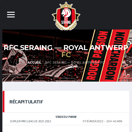
RFC SERAING — ROYAL ANTWERP
FC
ACCUEIL
RFC SERAING — ROYAL ANTWERP FC
RÉCAPITULATIF
STADE DU PAIRAY
JUPILER PRO LEAGUE 2021-2022
11 FÉVRIER 2022
20 H 45 MIN