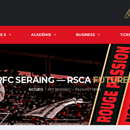
E A
ACADÉMIE
BUSINESS
TICK
RFC SERAING — RSCA
FUTURE
ACCUEIL
RFC SERAING — RSCA FUTURES