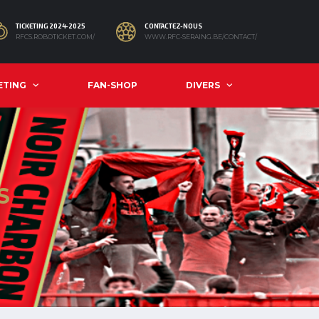
TICKETING 2024-2025
CONTACTEZ-NOUS
RFCS.ROBOTICKET.COM/
WWW.RFC-SERAING.BE/CONTACT/
ETING
FAN-SHOP
DIVERS
S