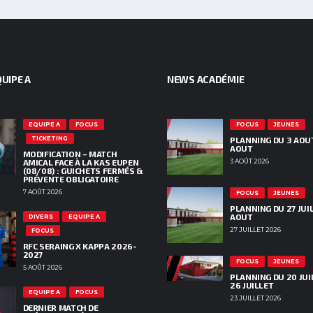
UIPE A
NEWS ACADÉMIE
EQUIPE A
FOCUS
FOCUS
JEUNES
TICKETING
PLANNING DU 3 AOU
AOUT
MODIFICATION – MATCH
AMICAL FACE À LA KAS EUPEN
3 AOÛT 2026
(08/08) : GUICHETS FERMÉS &
PRÉVENTE OBLIGATOIRE
7 AOÛT 2026
FOCUS
JEUNES
PLANNING DU 27 JUIL
AOUT
DIVERS
EQUIPE A
27 JUILLET 2026
FOCUS
RFC SERAING X KAPPA 2026-
2027
FOCUS
JEUNES
5 AOÛT 2026
PLANNING DU 20 JUI
26 JUILLET
EQUIPE A
FOCUS
23 JUILLET 2026
DERNIER MATCH DE