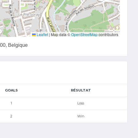
Leaflet
|
Map data ©
OpenStreetMap
contributors
100, Belgique
GOALS
RÉSULTAT
1
Loss
2
Win