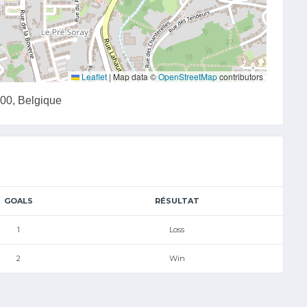
Leaflet
|
Map data ©
OpenStreetMap
contributors
100, Belgique
GOALS
RÉSULTAT
1
Loss
2
Win