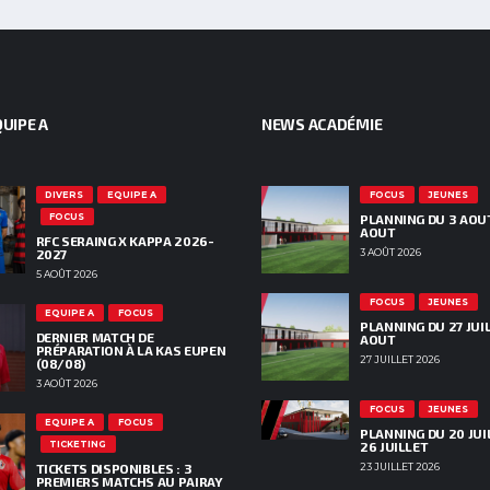
UIPE A
NEWS ACADÉMIE
DIVERS
EQUIPE A
FOCUS
JEUNES
FOCUS
PLANNING DU 3 AOU
AOUT
RFC SERAING X KAPPA 2026-
2027
3 AOÛT 2026
5 AOÛT 2026
FOCUS
JEUNES
EQUIPE A
FOCUS
PLANNING DU 27 JUIL
DERNIER MATCH DE
AOUT
PRÉPARATION À LA KAS EUPEN
27 JUILLET 2026
(08/08)
3 AOÛT 2026
FOCUS
JEUNES
EQUIPE A
FOCUS
PLANNING DU 20 JUI
TICKETING
26 JUILLET
TICKETS DISPONIBLES : 3
23 JUILLET 2026
PREMIERS MATCHS AU PAIRAY