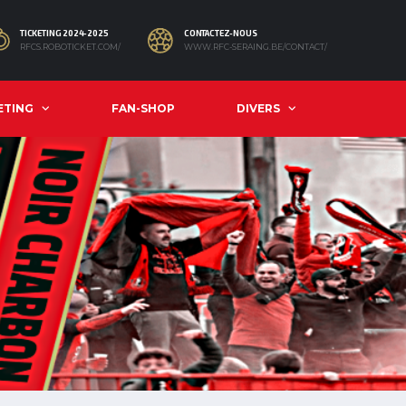
TICKETING 2024-2025
CONTACTEZ-NOUS
RFCS.ROBOTICKET.COM/
WWW.RFC-SERAING.BE/CONTACT/
ETING
FAN-SHOP
DIVERS