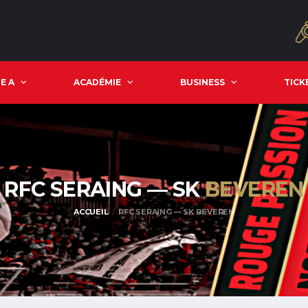
E A
ACADÉMIE
BUSINESS
TICK
RFC SERAING — SK
BEVEREN
ACCUEIL
RFC SERAING — SK BEVEREN