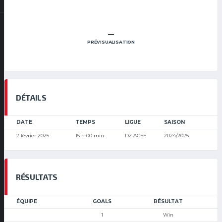
–
PRÉVISUALISATION
DÉTAILS
DATE
TEMPS
LIGUE
SAISON
2 février 2025
15 h 00 min
D2 ACFF
2024/2025
RÉSULTATS
ÉQUIPE
GOALS
RÉSULTAT
1
Win