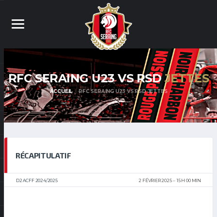
RFC SERAING U23 VS RSD
JETTES
ACCUEIL
RFC SERAING U23 VS RSD JETTES
RÉCAPITULATIF
D2 ACFF 2024/2025
2 FÉVRIER 2025
15 H 00 MIN