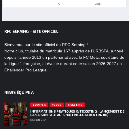
0
Loss
RFC SERAING – SITE OFFICIEL
Bienvenue sur le site officiel du RFC Seraing !
Notre club, titulaire du matricule 167 auprès de l’URBSFA, a noué
depuis l’année 2013 un partenariat avec le FC Metz, sociétaire de
la Ligue 1 française, et évolue durant cette saison 2026-2027 en
Challenger Pro League.
NEWS ÉQUIPE A
EQUIPE A
FOCUS
TICKETING
INFORMATIONS PRATIQUES & TICKETING : LANCEMENT DE
LA SAISON FACE AU SPORTING LOKEREN (14/08)
10 AOÛT 2026