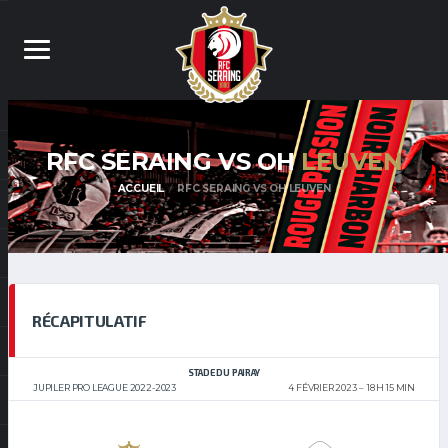
RFC SERAING VS OH
LEUVEN
ACCUEIL
RFC SERAING VS OH LEUVEN
RÉCAPITULATIF
STADE DU PAIRAY
JUPILER PRO LEAGUE 2022-2023
4 FÉVRIER 2023
18 H 15 MIN