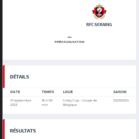
RFC SERAING
–
PRÉVISUALISATION
DÉTAILS
DATE
TEMPS
LIGUE
SAISON
10 septembre
16 h 00
Croky Cup - Coupe de
2023/2024
2023
min
Belgique
RÉSULTATS