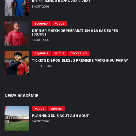
RFC SERAING X KAPPA 2026-2027
5 AOÛT 2026
EQUIPE A
FOCUS
DERNIER MATCH DE PRÉPARATION À LA KAS EUPEN
(08/08)
3 AOÛT 2026
EQUIPE A
FOCUS
TICKETING
TICKETS DISPONIBLES : 3 PREMIERS MATCHS AU PAIRAY
31 JUILLET 2026
NEWS ACADÉMIE
FOCUS
JEUNES
PLANNING DU 3 AOUT AU 9 AOUT
3 AOÛT 2026