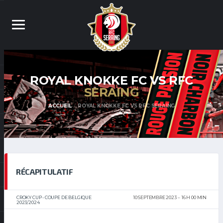
ROYAL KNOKKE FC VS RFC
SERAING
ACCUEIL
ROYAL KNOKKE FC VS RFC SERAING
RÉCAPITULATIF
CROKY CUP - COUPE DE BELGIQUE
10 SEPTEMBRE 2023
16 H 00 MIN
2023/2024