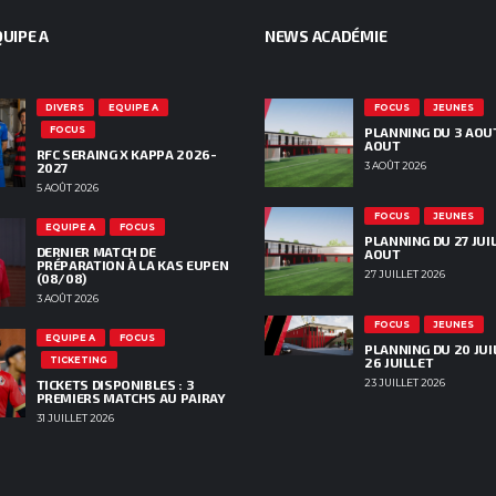
UIPE A
NEWS ACADÉMIE
DIVERS
EQUIPE A
FOCUS
JEUNES
FOCUS
PLANNING DU 3 AOU
AOUT
RFC SERAING X KAPPA 2026-
2027
3 AOÛT 2026
5 AOÛT 2026
FOCUS
JEUNES
EQUIPE A
FOCUS
PLANNING DU 27 JUIL
DERNIER MATCH DE
AOUT
PRÉPARATION À LA KAS EUPEN
27 JUILLET 2026
(08/08)
3 AOÛT 2026
FOCUS
JEUNES
EQUIPE A
FOCUS
PLANNING DU 20 JUI
TICKETING
26 JUILLET
TICKETS DISPONIBLES : 3
23 JUILLET 2026
PREMIERS MATCHS AU PAIRAY
31 JUILLET 2026