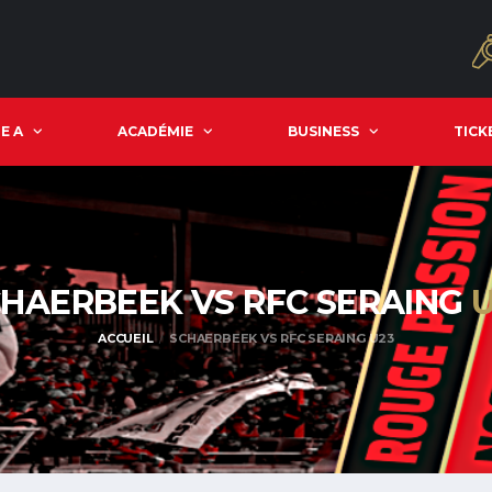
E A
ACADÉMIE
BUSINESS
TICK
HAERBEEK VS RFC SERAING
ACCUEIL
SCHAERBEEK VS RFC SERAING U23