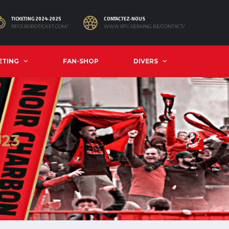
TICKETING 2024-2025
CONTACTEZ-NOUS
RFCS.ROBOTICKET.COM/
WWW.RFC-SERAING.BE/CONTACT/
ETING
FAN-SHOP
DIVERS
U23