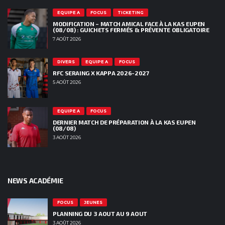
EQUIPE A
FOCUS
TICKETING
MODIFICATION – MATCH AMICAL FACE À LA KAS EUPEN
(08/08) : GUICHETS FERMÉS & PRÉVENTE OBLIGATOIRE
7 AOÛT 2026
DIVERS
EQUIPE A
FOCUS
RFC SERAING X KAPPA 2026-2027
5 AOÛT 2026
EQUIPE A
FOCUS
DERNIER MATCH DE PRÉPARATION À LA KAS EUPEN
(08/08)
3 AOÛT 2026
NEWS ACADÉMIE
FOCUS
JEUNES
PLANNING DU 3 AOUT AU 9 AOUT
3 AOÛT 2026