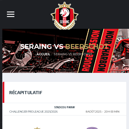
SERAING VS
BEERSCHOT
ACCUEIL
SERAING VS BEERSCHOT
RÉCAPITULATIF
STADE DU PAIRAY
CHALLENGER PRO LEAGUE 2025/2026
8 AOÛT 2025
20 H 00 MIN