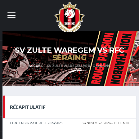
SV ZULTE WAREGEM VS RFC
SERAING
ACCUEIL
SV ZULTE WAREGEM VS RFC SERAING
RÉCAPITULATIF
CHALLENGER PRO LEAGUE 2024/2025
24 NOVEMBRE 2024
19 H 15 MIN