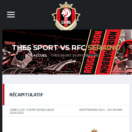
THES SPORT VS RFC
SERAING
ACCUEIL
THES SPORT VS RFC SERAING
RÉCAPITULATIF
CROKY CUP - COUPE DE BELGIQUE
8 SEPTEMBRE 2024
16 H 00 MIN
2024/2025