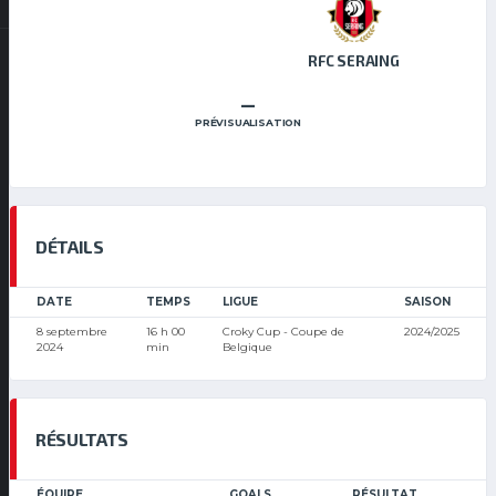
RFC SERAING
–
PRÉVISUALISATION
DÉTAILS
DATE
TEMPS
LIGUE
SAISON
8 septembre
16 h 00
Croky Cup - Coupe de
2024/2025
2024
min
Belgique
RÉSULTATS
ÉQUIPE
GOALS
RÉSULTAT