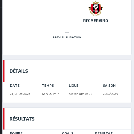
RFC SERAING
–
PRÉVISUALISATION
DÉTAILS
DATE
TEMPS
LIGUE
SAISON
21 juillet 2023
12 h 00 min
Match amicaux
2023/2024
RÉSULTATS
ÉQUIPE
GOALS
RÉSULTAT