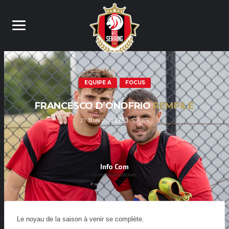
EQUIPE A
FOCUS
FRANCESCO D’ONOFRIO
REMPILE
1753
174
27 JUIN 2022
Info Com
Communication
Le noyau de la saison à venir se complète.