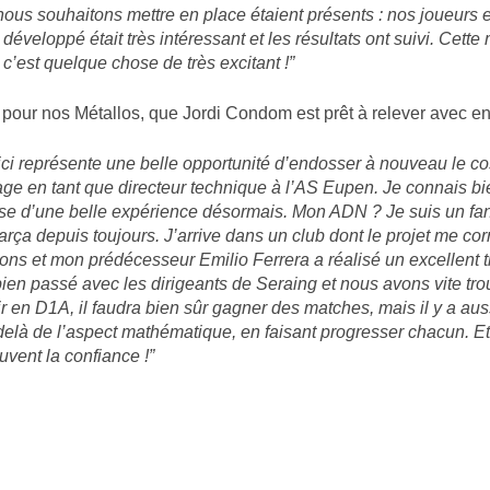
nous souhaitons mettre en place étaient présents : nos joueurs e
 développé était très intéressant et les résultats ont suivi. Cett
c’est quelque chose de très excitant !”
pour nos Métallos, que Jordi Condom est prêt à relever avec e
 ici représente une belle opportunité d’endosser à nouveau le c
e en tant que directeur technique à l’AS Eupen. Je connais bi
ose d’une belle expérience désormais. Mon ADN ? Je suis un fan
arça depuis toujours. J’arrive dans un club dont le projet me cor
ions et mon prédécesseur Emilio Ferrera a réalisé un excellent t
 bien passé avec les dirigeants de Seraing et nous avons vite tr
r en D1A, il faudra bien sûr gagner des matches, mais il y a aus
delà de l’aspect mathématique, en faisant progresser chacun. Et 
ouvent la confiance !”