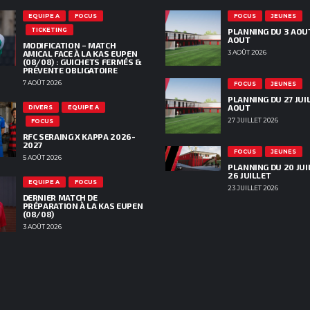
EQUIPE A
FOCUS
FOCUS
JEUNES
TICKETING
PLANNING DU 3 AOU
AOUT
MODIFICATION – MATCH
AMICAL FACE À LA KAS EUPEN
3 AOÛT 2026
(08/08) : GUICHETS FERMÉS &
PRÉVENTE OBLIGATOIRE
7 AOÛT 2026
FOCUS
JEUNES
PLANNING DU 27 JUIL
AOUT
DIVERS
EQUIPE A
27 JUILLET 2026
FOCUS
RFC SERAING X KAPPA 2026-
2027
FOCUS
JEUNES
5 AOÛT 2026
PLANNING DU 20 JUI
26 JUILLET
EQUIPE A
FOCUS
23 JUILLET 2026
DERNIER MATCH DE
PRÉPARATION À LA KAS EUPEN
(08/08)
3 AOÛT 2026