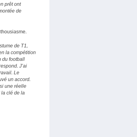
n prêt ont
e montée de
nthousiasme.
ostume de T1,
en la compétition
 du football
respond. J’ai
ravail. Le
ouvé un accord.
si une réelle
la clé de la