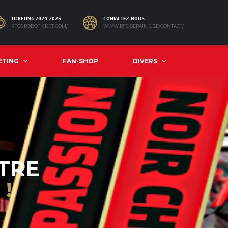
TICKETING 2024-2025
CONTACTEZ-NOUS
RFCS.ROBOTICKET.COM/
WWW.RFC-SERAING.BE/CONTACT/
ETING
FAN-SHOP
DIVERS
TRE
R
!