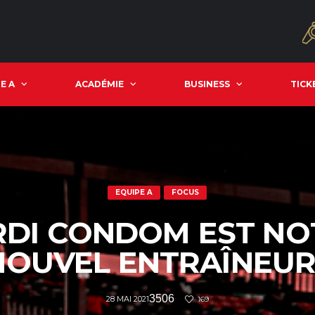
E A
ACADÉMIE
BUSINESS
TICK
EQUIPE A
FOCUS
RDI CONDOM EST NO
NOUVEL ENTRAÎNEU
3506
28 MAI 2021
169