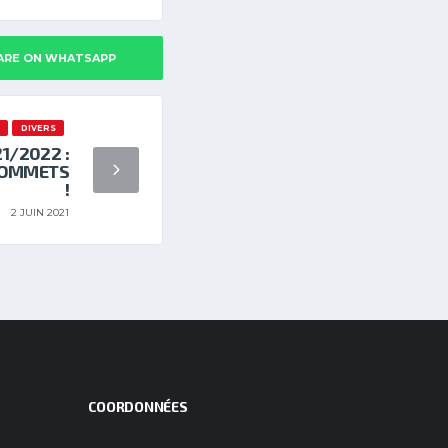
ARE ON WHATSAPP
DIVERS
/2022 :
SOMMETS
!
2 JUIN 2021
COORDONNÉES