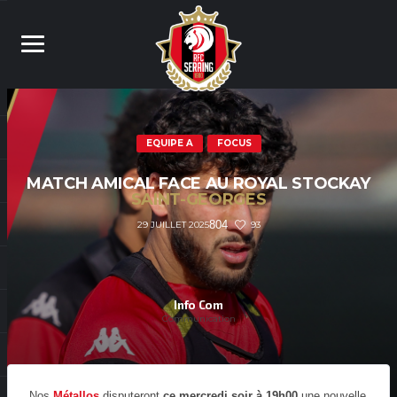
EQUIPE A
FOCUS
MATCH AMICAL FACE AU ROYAL STOCKAY
SAINT-GEORGES
804
93
29 JUILLET 2025
Info Com
Communication
Nos
Métallos
disputeront
ce mercredi soir à 19h00
une nouvelle