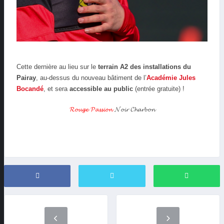
Cette dernière au lieu sur le
terrain A2 des installations du
Pairay
, au-dessus du nouveau bâtiment de l’
Académie Jules
Bocandé
, et sera
accessible au public
(entrée gratuite) !
𝓡𝓸𝓾𝓰𝓮 𝓟𝓪𝓼𝓼𝓲𝓸𝓷
𝓝𝓸𝓲𝓻 𝓒𝓱𝓪𝓻𝓫𝓸𝓷