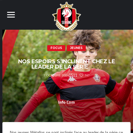
FOCUS
JEUNES
NOS ESPOIRS S’INCLINENT CHEZ LE
LEADER DE LA SÉRIE
(5-0)
1511
147
2 OCTOBRE 2024
Info Com
Communication
Nos jeunes Métallos se sont inclinés face au leader de la série ce