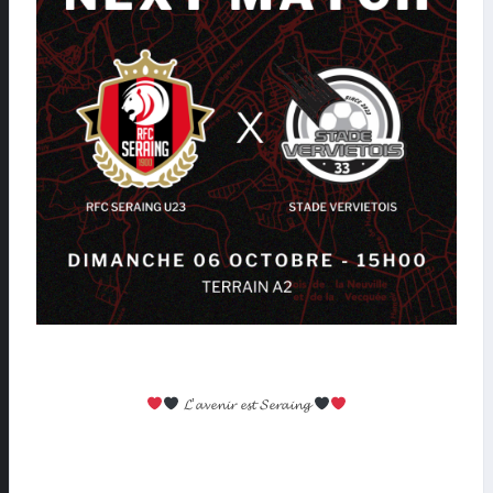
𝓛’𝓪𝓿𝓮𝓷𝓲𝓻 𝓮𝓼𝓽 𝓢𝓮𝓻𝓪𝓲𝓷𝓰