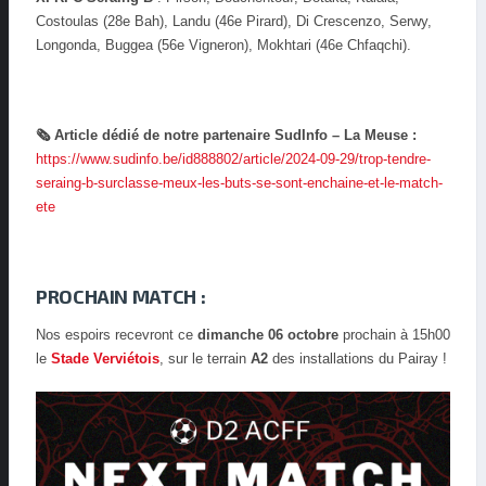
Costoulas (28e Bah), Landu (46e Pirard), Di Crescenzo, Serwy,
Longonda, Buggea (56e Vigneron), Mokhtari (46e Chfaqchi).
🗞
Article dédié de notre partenaire SudInfo – La Meuse :
https://www.sudinfo.be/id888802/article/2024-09-29/trop-tendre-
seraing-b-surclasse-meux-les-buts-se-sont-enchaine-et-le-match-
ete
PROCHAIN MATCH :
Nos espoirs recevront ce
dimanche 06 octobre
prochain à 15h00
le
Stade Verviétois
, sur le terrain
A2
des installations du Pairay !