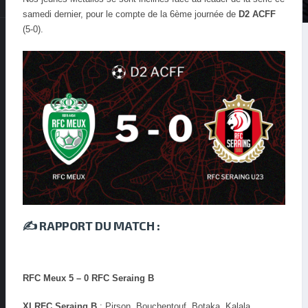
samedi dernier, pour le compte de la 6ème journée de
D2 ACFF
(5-0).
✍️ RAPPORT DU MATCH :
RFC Meux 5 – 0 RFC Seraing B
XI RFC Seraing B
: Pirson, Bouchentouf, Botaka, Kalala,