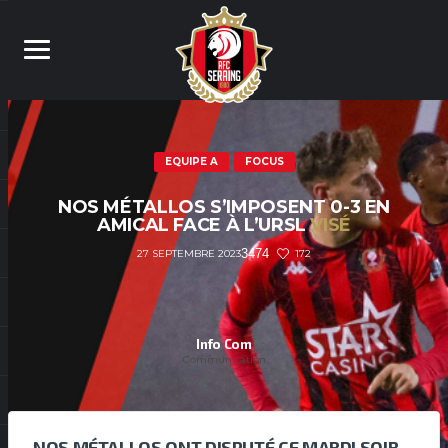
EQUIPE A
FOCUS
NOS MÉTALLOS S’IMPOSENT 0-3 EN
AMICAL FACE À L’URSL
VISÉ
3474
172
27 SEPTEMBRE 2023
Info Com
Communication
NOS MÉTALLOS ONT DISPUTÉ CE MARDI SOIR