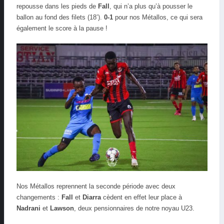
repousse dans les pieds de
Fall
, qui n’a plus qu’à pousser le
ballon au fond des filets (18’).
0-1
pour nos Métallos, ce qui sera
également le score à la pause !
Nos Métallos reprennent la seconde période avec deux
changements :
Fall
et
Diarra
cèdent en effet leur place à
Nadrani
et
Lawson
, deux pensionnaires de notre noyau U23.