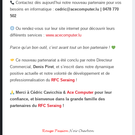
Contactez dès aujourd’hui notre nouveau partenaire pour vos
besoins en informatique :
cedric@acecomputer.lu | 0478 770
502
Ou rendez-vous sur leur site internet pour découvrir leurs
différents services :
www.acecomputer.lu
Parce qu’un bon outil, c’est avant tout un bon partenaire !
Ce nouveau partenariat a été conclu par notre Directeur
Commercial,
Denis Piret
, et s’inscrit dans notre dynamique
positive actuelle et notre volonté de développement et de
professionnalisation du
RFC Seraing
!
Merci à Cédric Cavicchia &
Ace Computer
pour leur
confiance, et bienvenue dans la grande famille des
partenaires du
RFC Seraing
!
𝓡𝓸𝓾𝓰𝓮 𝓟𝓪𝓼𝓼𝓲𝓸𝓷
𝓝𝓸𝓲𝓻 𝓒𝓱𝓪𝓻𝓫𝓸𝓷