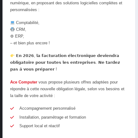
numérique, en proposant des solutions logicielles complètes et
personnalisées :
Comptabilité,
CRM,
⚙ ERP,
– et bien plus encore !
𝗘𝗻 𝟮𝟬𝟮𝟲, 𝗹𝗮 𝗳𝗮𝗰𝘁𝘂𝗿𝗮𝘁𝗶𝗼𝗻 𝗲́𝗹𝗲𝗰𝘁𝗿𝗼𝗻𝗶𝗾𝘂𝗲 𝗱𝗲𝘃𝗶𝗲𝗻𝗱𝗿𝗮
𝗼𝗯𝗹𝗶𝗴𝗮𝘁𝗼𝗶𝗿𝗲 𝗽𝗼𝘂𝗿 𝘁𝗼𝘂𝘁𝗲𝘀 𝗹𝗲𝘀 𝗲𝗻𝘁𝗿𝗲𝗽𝗿𝗶𝘀𝗲𝘀. 𝗡𝗲 𝘁𝗮𝗿𝗱𝗲𝘇
𝗽𝗮𝘀 𝗮̀ 𝘃𝗼𝘂𝘀 𝗽𝗿𝗲́𝗽𝗮𝗿𝗲𝗿 !
Ace Computer
vous propose plusieurs offres adaptées pour
répondre à cette nouvelle obligation légale, selon vos besoins et
la taille de votre activité :
Accompagnement personnalisé
Installation, paramétrage et formation
Support local et réactif