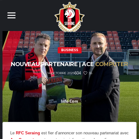
BUSINESS
NOUVEAU PARTENAIRE | ACE
COMPUTER
604
55
14 OCTOBRE 2025
Info Com
Communication
Le
RFC Seraing
est fier d’annoncer son nouveau partenariat avec