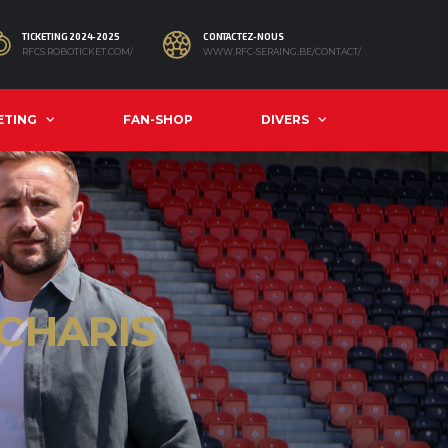
TICKETING 2024-2025
CONTACTEZ-NOUS
RFCS.ROBOTICKET.COM/
WWW.RFC-SERAING.BE/CONTACT/
ETING
FAN-SHOP
DIVERS
CHARIS