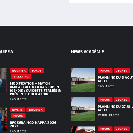
UIPE A
NEWS ACADÉMIE
EQUIPE A
FOCUS
FOCUS
JEUNES
TICKETING
PLANNING DU 3 AOU
AOUT
MODIFICATION – MATCH
AMICAL FACE À LA KAS EUPEN
3 AOÛT 2026
(08/08) : GUICHETS FERMÉS &
PRÉVENTE OBLIGATOIRE
7 AOÛT 2026
FOCUS
JEUNES
PLANNING DU 27 JUIL
AOUT
DIVERS
EQUIPE A
27 JUILLET 2026
FOCUS
RFC SERAING X KAPPA 2026-
2027
FOCUS
JEUNES
5 AOÛT 2026