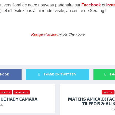
ivers floral de notre nouveau partenaire sur
Facebook
et
Inst
e
), et n’hésitez pas à lui rendre visite, au centre de Seraing !
𝓡𝓸𝓾𝓰𝓮 𝓟𝓪𝓼𝓼𝓲𝓸𝓷
𝓝𝓸𝓲𝓻 𝓒𝓱𝓪𝓻𝓫𝓸𝓷
EBOOK
SHARE ON TWITTER
SH
FOCUS
MERCATO
FOCUS
NUE HADY CAMARA
MATCHS AMICAUX FAC
TILFFOIS & AU K
25
22