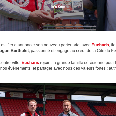
Info Com
Communication
est fier d’annoncer son nouveau partenariat avec
Eucharis
, fl
ogan Bertholet
, passionné et engagé au cœur de la Cité du Fe
centre-ville,
Eucharis
rejoint la grande famille sérésienne pour f
 nos événements, et partager avec nous des valeurs fortes : auth