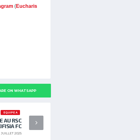
agram
(
Eucharis
ARE ON WHATSAPP
EQUIPE A
E AU RSC
IFISIA FC
 JUILLET 2025