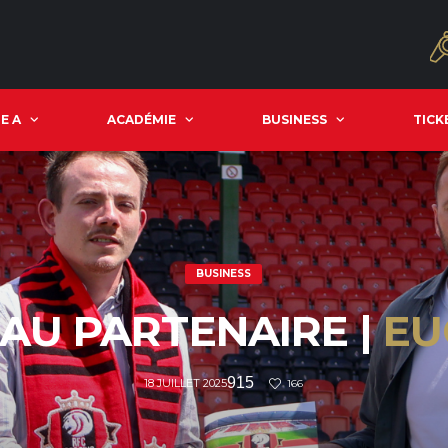
E A
ACADÉMIE
BUSINESS
TICK
BUSINESS
AU PARTENAIRE |
EU
915
18 JUILLET 2025
166