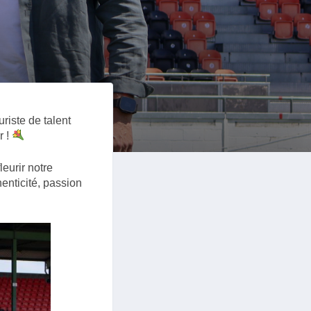
euriste de talent
r !
leurir notre
enticité, passion