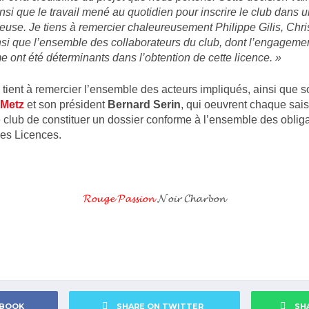
insi que le travail mené au quotidien pour inscrire le club dan
ieuse. Je tiens à remercier chaleureusement Philippe Gilis, Chri
nsi que l’ensemble des collaborateurs du club, dont l’engagemen
e ont été déterminants dans l’obtention de cette licence. »
tient à remercier l’ensemble des acteurs impliqués, ainsi que s
Metz
et son président
Bernard Serin
, qui oeuvrent chaque sai
e club de constituer un dossier conforme à l’ensemble des obliga
es Licences.
𝓡𝓸𝓾𝓰𝓮 𝓟𝓪𝓼𝓼𝓲𝓸𝓷
𝓝𝓸𝓲𝓻 𝓒𝓱𝓪𝓻𝓫𝓸𝓷
EBOOK
SHARE ON TWITTER
SH