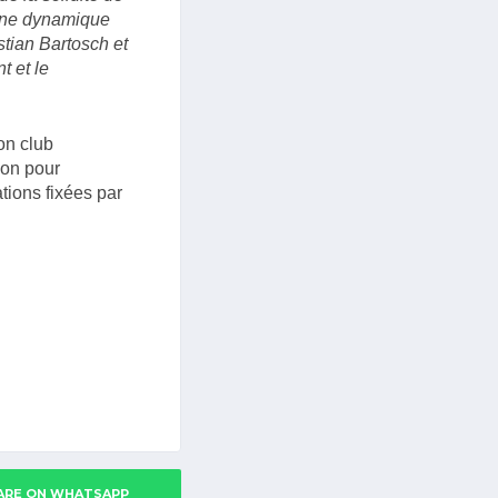
s une dynamique
stian Bartosch et
t et le
on club
son pour
tions fixées par
ARE ON WHATSAPP