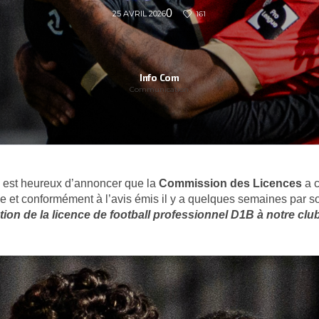
0
25 AVRIL 2026
161
Info Com
Communication
est heureux d’annoncer que la
Commission des Licences
a c
ive et conformément à l’avis émis il y a quelques semaines par s
bution de la licence de football professionnel D1B à notre clu