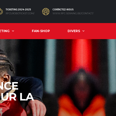
TICKETING 2024-2025
CONTACTEZ-NOUS
RFCS.ROBOTICKET.COM/
WWW.RFC-SERAING.BE/CONTACT/
ETING
FAN-SHOP
DIVERS
NCE
UR LA