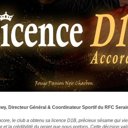
wy, Directeur Général & Coordinateur Sportif du RFC Serai
core, le club a obtenu sa licence D1B, précieux sésame qui vien
ur et la crédibilité du projet que nous portons. Cette décision vali