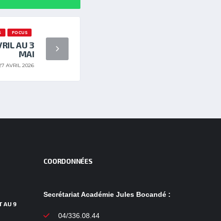
S
FOCUS
RIL AU 3
MAI
27 AVRIL 2026
COORDONNÉES
Secrétariat Académie Jules Bocandé :
T AU 9
04/336.08.44