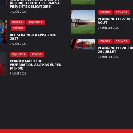
(08/08) : GUICHETS FERMÉS &
PRÉVENTE OBLIGATOIRE
7 AOÛT 2026
FOCUS
JEUNES
PLANNING DU 27 JUIL
AOUT
DIVERS
EQUIPE A
27 JUILLET 2026
FOCUS
RFC SERAING X KAPPA 2026-
2027
FOCUS
JEUNES
5 AOÛT 2026
PLANNING DU 20 JUI
26 JUILLET
EQUIPE A
FOCUS
23 JUILLET 2026
DERNIER MATCH DE
PRÉPARATION À LA KAS EUPEN
(08/08)
3 AOÛT 2026