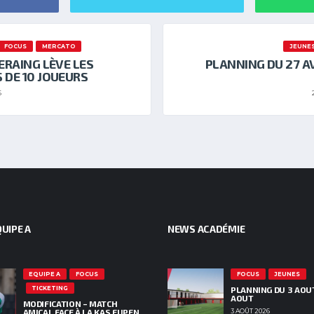
FOCUS
MERCATO
JEUNE
SERAING LÈVE LES
PLANNING DU 27 AV
 DE 10 JOUEURS
6
UIPE A
NEWS ACADÉMIE
EQUIPE A
FOCUS
FOCUS
JEUNES
TICKETING
PLANNING DU 3 AOU
AOUT
MODIFICATION – MATCH
AMICAL FACE À LA KAS EUPEN
3 AOÛT 2026