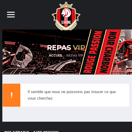
REPAS
VIP
ACCUEIL
REPAS VIP
Il semble que nous ne puissions pas trouver ce que
vous cherchez.