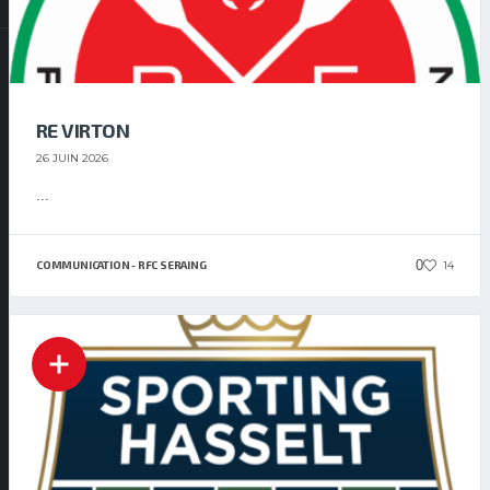
RE VIRTON
26 JUIN 2026
...
0
14
COMMUNICATION - RFC SERAING