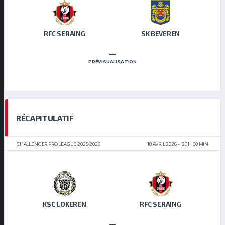
RFC SERAING
SK BEVEREN
–
PRÉVISUALISATION
RÉCAPITULATIF
CHALLENGER PRO LEAGUE 2025/2026
10 AVRIL 2026
20 H 00 MIN
KSC LOKEREN
RFC SERAING
–