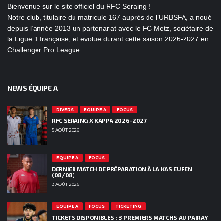
Bienvenue sur le site officiel du RFC Seraing !
Notre club, titulaire du matricule 167 auprès de l’URBSFA, a noué
depuis l’année 2013 un partenariat avec le FC Metz, sociétaire de
la Ligue 1 française, et évolue durant cette saison 2026-2027 en
Challenger Pro League.
NEWS ÉQUIPE A
DIVERS
EQUIPE A
FOCUS
RFC SERAING X KAPPA 2026-2027
5 AOÛT 2026
EQUIPE A
FOCUS
DERNIER MATCH DE PRÉPARATION À LA KAS EUPEN
(08/08)
3 AOÛT 2026
EQUIPE A
FOCUS
TICKETING
TICKETS DISPONIBLES : 3 PREMIERS MATCHS AU PAIRAY