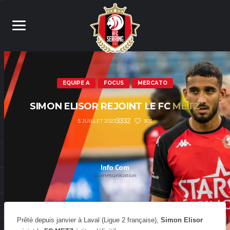
EQUIPE A
FOCUS
MERCATO
SIMON ELISOR REJOINT LE FC
METZ
3332
303
5 JUILLET 2023
Info Com
Communication
Prêté depuis janvier à Laval (Ligue 2 française),
Simon Elisor