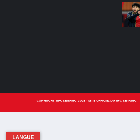
COPYRIGHT RFC SERAING 2021 - SITE OFFICIEL DU RFC SERAING
LANGUE