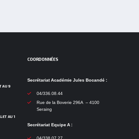
COORDONNÉES
Secrétariat Académie Jules Bocandé :
T AU 9
04/336.08.44
Rue de la Boverie 296A – 4100
Seraing
LET AU 1
Secrétariat Equipe A :
04/338.07.27