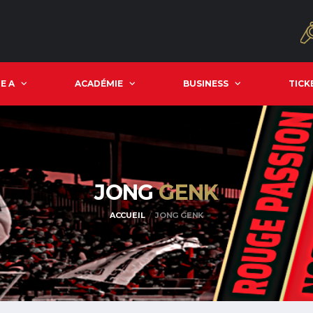
E A
ACADÉMIE
BUSINESS
TICK
JONG
GENK
ACCUEIL
JONG GENK