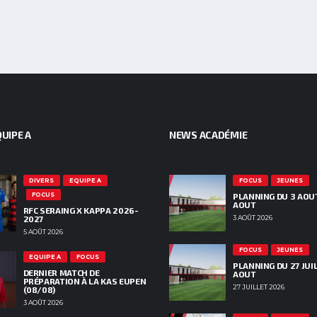
UIPE A
NEWS ACADÉMIE
DIVERS
EQUIPE A
FOCUS
JEUNES
FOCUS
PLANNING DU 3 AOU
AOUT
RFC SERAING X KAPPA 2026-
2027
3 AOÛT 2026
5 AOÛT 2026
FOCUS
JEUNES
EQUIPE A
FOCUS
PLANNING DU 27 JUIL
DERNIER MATCH DE
AOUT
PRÉPARATION À LA KAS EUPEN
27 JUILLET 2026
(08/08)
3 AOÛT 2026