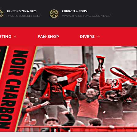
TICKETING 2024-2025
CONTACTEZ-NOUS
RFCS.ROBOTICKET.COM/
WWW.RFC-SERAING.BE/CONTACT/
ETING
FAN-SHOP
DIVERS