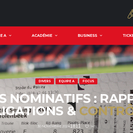
E A
ACADÉMIE
BUSINESS
TICK
DIVERS
EQUIPE A
FOCUS
S NOMINATIFS : RAP
IGATIONS &
CONTRÔ
1811
30 NOVEMBRE 2024
147