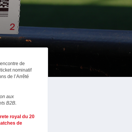
rencontre de
ticket nominatif
ns de l’Arrêté
ion aux
ets B2B.
rete royal du 20
 matches de