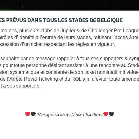
S PRÉVUS DANS TOUS LES STADES DE BELGIQUE
maines, plusieurs clubs de Jupiler & de Challenger Pro League
rôles d’identité à l’entrée de leurs stades, refusant l’accès à t
ssession d’un ticket respectant les règles en vigueur.
souhaite par ce message rappeler à tous ses supporters & sym
cte pour toute personne désirant assister à une rencontre au Sta
sion systématique et constante de son ticket nominatif individu
de l’Arrêté Royal Ticketing et du ROI, afin d’éviter toute amende 
et à ses supporters.
𝓡𝓸𝓾𝓰𝓮 𝓟𝓪𝓼𝓼𝓲𝓸𝓷 𝓝𝓸𝓲𝓻 𝓒𝓱𝓪𝓻𝓫𝓸𝓷