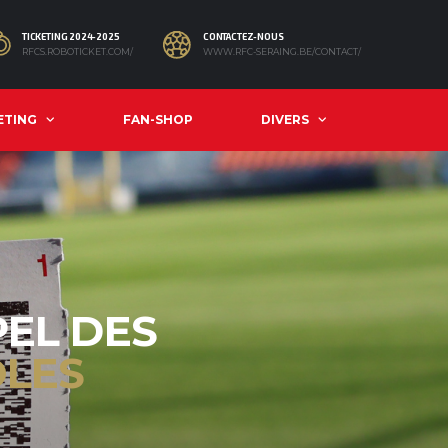
TICKETING 2024-2025
CONTACTEZ-NOUS
RFCS.ROBOTICKET.COM/
WWW.RFC-SERAING.BE/CONTACT/
ETING
FAN-SHOP
DIVERS
PEL DES
LES