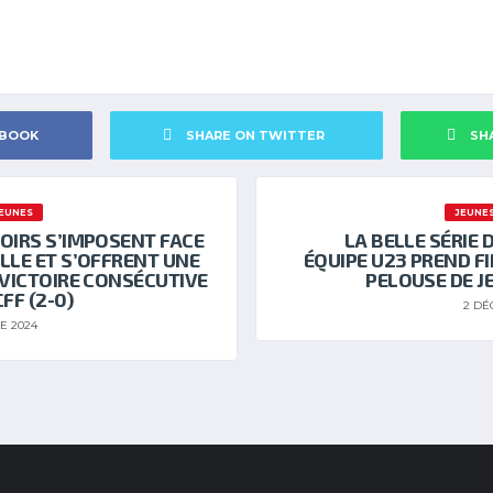
EBOOK
SHARE ON TWITTER
SH
EUNES
JEUNE
OIRS S’IMPOSENT FACE
LA BELLE SÉRIE 
LLE ET S’OFFRENT UNE
ÉQUIPE U23 PREND FI
 VICTOIRE CONSÉCUTIVE
PELOUSE DE JE
FF (2-0)
2 DÉ
E 2024