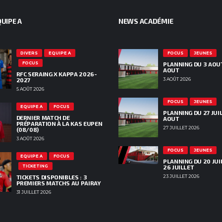
UIPE A
NEWS ACADÉMIE
DIVERS
EQUIPE A
FOCUS
JEUNES
FOCUS
PLANNING DU 3 AOU
AOUT
RFC SERAING X KAPPA 2026-
2027
3 AOÛT 2026
5 AOÛT 2026
FOCUS
JEUNES
EQUIPE A
FOCUS
PLANNING DU 27 JUIL
DERNIER MATCH DE
AOUT
PRÉPARATION À LA KAS EUPEN
27 JUILLET 2026
(08/08)
3 AOÛT 2026
FOCUS
JEUNES
EQUIPE A
FOCUS
PLANNING DU 20 JUI
TICKETING
26 JUILLET
TICKETS DISPONIBLES : 3
23 JUILLET 2026
PREMIERS MATCHS AU PAIRAY
31 JUILLET 2026