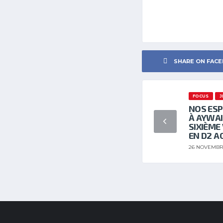
SHARE ON FAC
FOCUS
J
NOS ESP
À AYWAI
SIXIÈME
EN D2 AC
26 NOVEMBR