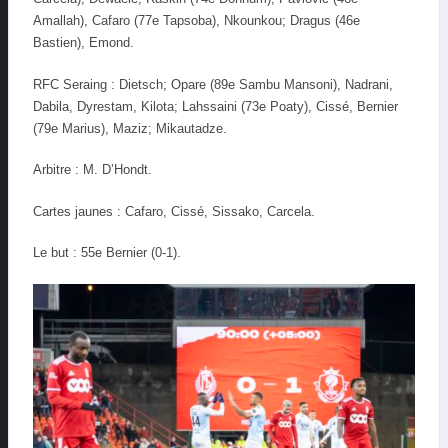
Amallah), Cafaro (77e Tapsoba), Nkounkou; Dragus (46e
Bastien), Emond.
RFC Seraing : Dietsch; Opare (89e Sambu Mansoni), Nadrani,
Dabila, Dyrestam, Kilota; Lahssaini (73e Poaty), Cissé, Bernier
(79e Marius), Maziz; Mikautadze.
Arbitre : M. D’Hondt.
Cartes jaunes : Cafaro, Cissé, Sissako, Carcela.
Le but : 55e Bernier (0-1).