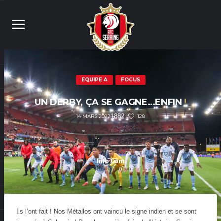
EQUIPE A
FOCUS
UN DERBY, ÇA SE GAGNE…ENFIN
!
1882
128
14 MARS 2022
Info Com
Communication
Ils l’ont fait ! Nos Métallos ont vaincu le signe indien et se sont