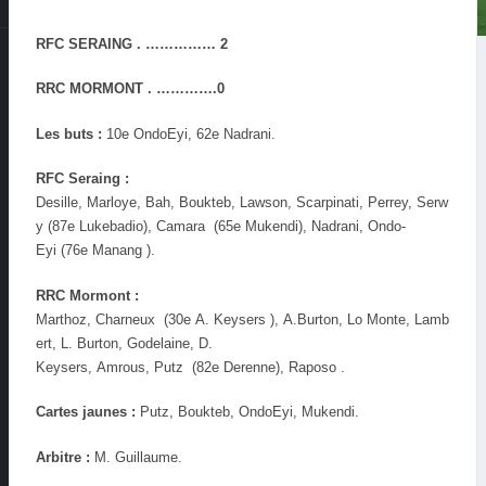
RFC SERAING . …………… 2
RRC MORMONT . ………….0
Les buts :
10e Ondo­Eyi, 62e Nadrani.
RFC Seraing :
Desille, Marloye, Bah, Boukteb, Lawson, Scarpinati, Perrey, Serw
y (87e Lukebadio), Camara (65e Mukendi), Nadrani, Ondo­
Eyi (76e Manang ).
RRC Mormont :
Marthoz, Charneux (30e A. Keysers ), A.Burton, Lo Monte, Lamb
ert, L. Burton, Godelaine, D.
Keysers, Amrous, Putz (82e Derenne), Raposo .
Cartes jaunes :
Putz, Boukteb, Ondo­Eyi, Mukendi.
Arbitre :
M. Guillaume.