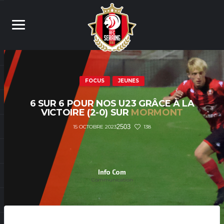
FOCUS
JEUNES
6 SUR 6 POUR NOS U23 GRÂCE À LA
VICTOIRE (2-0) SUR
MORMONT
2503
138
15 OCTOBRE 2023
Info Com
Communication