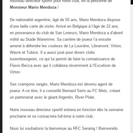
nouveau directeur sportif pour notre club, en la personne de
Monsieur Mario Mendoza
!
De nationalité argentine, âgé de 55 ans, Mario Mendoza dispose
d’une belle carte de visite. Arrivé en Belgique à l’âge de 22 ans,
en provenance du club de San Lorenzo, Mario Mendoza a d’abord
milité au Stade Waremme. Sa carrière de joueur l’a ensuite
amené à défendre les couleurs de La Louvière, Libramont, Virton,
Wavre et Tubize. Il a aussi joué pour divers clubs
luxembourgeois, ce qui lui permit de faire la connaissance de
Flavio Becca avec qui il collabora récemment à l’Excelsior de
Virton.
Ses crampons rangés, Mario Mendoza est devenu agent de
joueur. A ce titre, il a conseillé Bernard Serin au FC Metz, créant
un partenariat avec le géant Argentin, River Plate.
Notre nouveau directeur sportif entrera en fonction dès la semaine
prochaine et se consacrera full-time à notre club.
Nous lui souhaitons la bienvenue au RFC Seraing ! Bienvenido