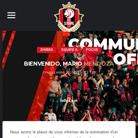
DIVERS
EQUIPE A
FOCUS
BIENVENIDO, MARIO
MENDOZA
4215
177
11 NOVEMBRE 2023
Info Com
Communication
Nous avons le plaisir de vous informer de la nomination d’un