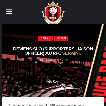
DIVERS
FOCUS
DEVIENS SLO (SUPPORTERS LIAISON
OFFICER) AU RFC
SERAING
3311
186
8 JUIN 2020
Info Com
Communication
L’accession de notre club à la D1B génère de nombreux