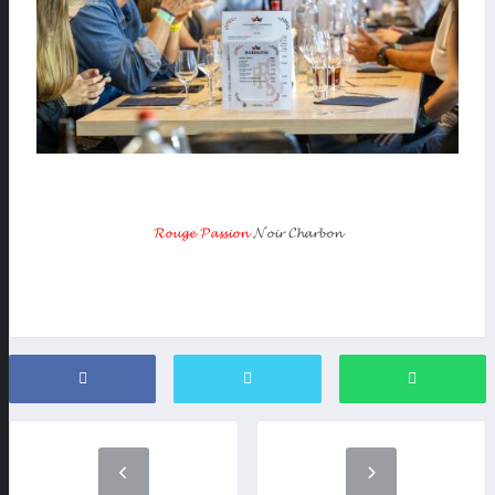
𝓡𝓸𝓾𝓰𝓮 𝓟𝓪𝓼𝓼𝓲𝓸𝓷
𝓝𝓸𝓲𝓻 𝓒𝓱𝓪𝓻𝓫𝓸𝓷