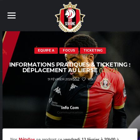
EQUIPE A
FOCUS
TICKETING
INFORMATIONS PRATIQUES & TICKETING :
DÉPLACEMENT AU LIERSE
(13/02)
552
169
9 FÉVRIER 2026
Info Com
Communication
Nos
Métallos
se rendront ce
vendredi 13 février à 20h00
à