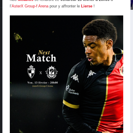
l’
AsterX Group-f Arena
pour y affronter le
Lierse
!