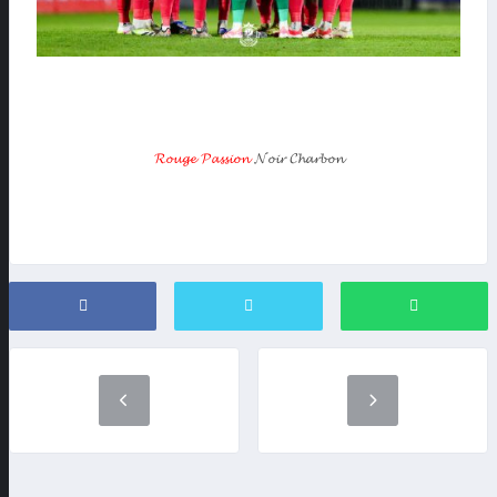
𝓡𝓸𝓾𝓰𝓮 𝓟𝓪𝓼𝓼𝓲𝓸𝓷
𝓝𝓸𝓲𝓻 𝓒𝓱𝓪𝓻𝓫𝓸𝓷