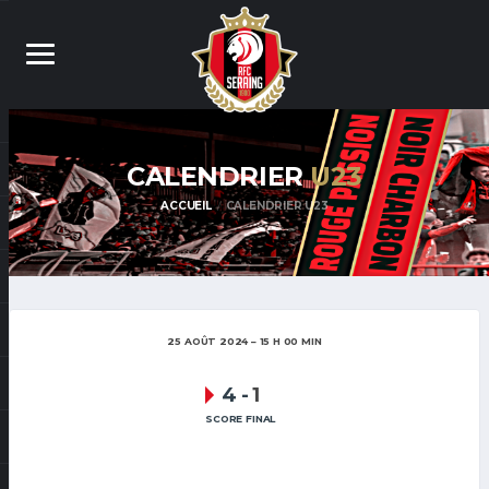
CALENDRIER
U23
ACCUEIL
CALENDRIER U23
25 AOÛT 2024
15 H 00 MIN
4
-
1
SCORE FINAL