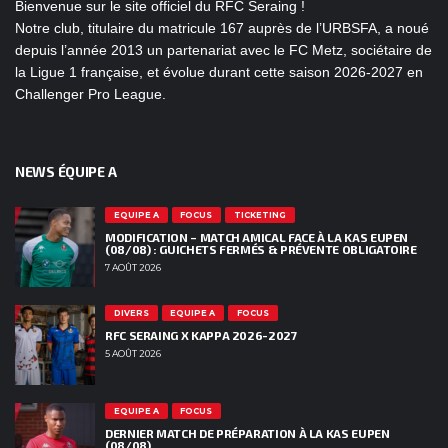
Bienvenue sur le site officiel du RFC Seraing !
Notre club, titulaire du matricule 167 auprès de l’URBSFA, a noué
depuis l’année 2013 un partenariat avec le FC Metz, sociétaire de
la Ligue 1 française, et évolue durant cette saison 2026-2027 en
Challenger Pro League.
NEWS ÉQUIPE A
EQUIPE A
FOCUS
TICKETING
MODIFICATION – MATCH AMICAL FACE À LA KAS EUPEN
(08/08) : GUICHETS FERMÉS & PRÉVENTE OBLIGATOIRE
7 AOÛT 2026
DIVERS
EQUIPE A
FOCUS
RFC SERAING X KAPPA 2026-2027
5 AOÛT 2026
EQUIPE A
FOCUS
DERNIER MATCH DE PRÉPARATION À LA KAS EUPEN
(08/08)